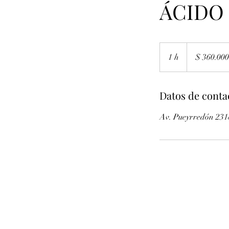
ÁCIDO
360.000
pesos
1 h
1
$ 360.000
argentinos
Datos de conta
Av. Pueyrredón 231