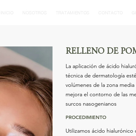
INICIO
NOSOTROS
TRATAMIENTOS
CONTACTO
G
RELLENO DE PO
La aplicación de ácido hialu
técnica de dermatología esté
volúmenes de la zona media d
mejora el contorno de las meji
surcos nasogenianos
PROCEDIMIENTO
Utilizamos ácido hialurónico 