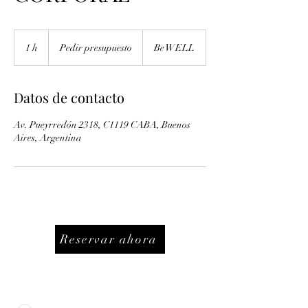
Pedir
presupuesto
1 h
1
Pedir presupuesto
Be WELL
Datos de contacto
Av. Pueyrredón 2318, C1119 CABA, Buenos
Aires, Argentina
Reservar ahora
NUESTRO CENTRO
Av. Pueyrredón 2318 3H, C1119