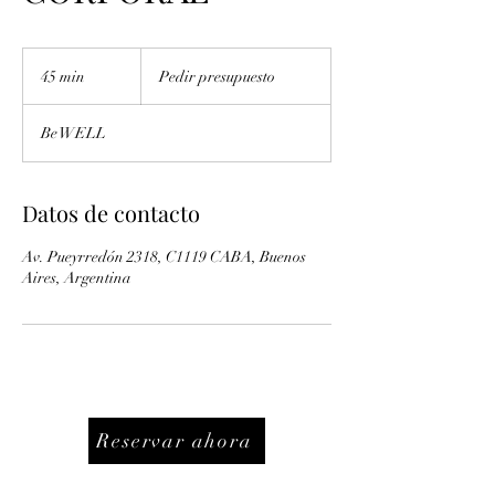
Pedir
presupuesto
45 min
4
Pedir presupuesto
5
Be WELL
m
i
n
Datos de contacto
Av. Pueyrredón 2318, C1119 CABA, Buenos
Aires, Argentina
Reservar ahora