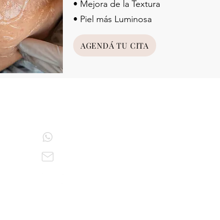
• Mejora de la Textura
• Piel más Luminosa
AGENDÁ TU CITA
CONTACTO
Tel: (+54 11) 15-6045-9359
es.
dragalvanflorencia@gmail.com
RECIBÍ NUESTRAS PROMOCIO