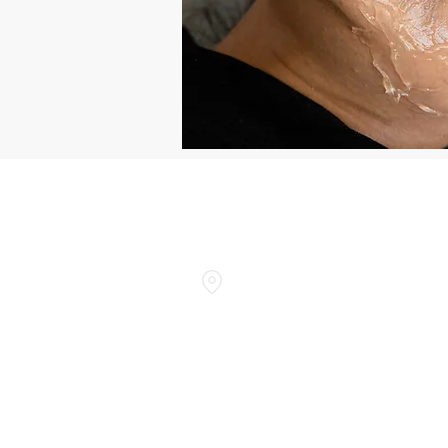
NUESTRO CENTRO
Av. Pueyrredón 2318 3H, C1119
Ciudad Autónoma de Buenos Air
Horario de atención:
Lunes a Viernes de 10 a 20hs.
Sábados de 09 a 14hs.